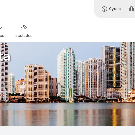
Ayuda
os
Traslados
ta