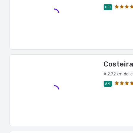
8.8
Costeira
A 2,92 km del 
8.9