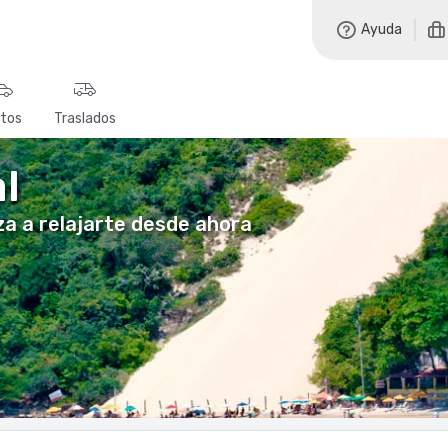
Ayuda
tos
Traslados
l
nza a relajarte desde ahora