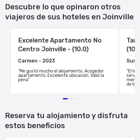
Descubre lo que opinaron otros
viajeros de sus hoteles en Joinville
Excelente Apartamento No
Tann
Centro Joinville - (10.0)
(10.
Carmen - 2023
Susa
"Me gustó mucho el alojamiento. Acogedor
"El ho
apartamento. Excelente ubicación. Valió la
servic
pena"
menudo
de los
Reserva tu alojamiento y disfruta
estos beneficios