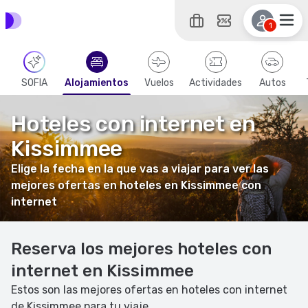
1
SOFIA
Alojamientos
Vuelos
Actividades
Autos
Hoteles con internet en
Kissimmee
Elige la fecha en la que vas a viajar para ver las
mejores ofertas en hoteles en Kissimmee con
internet
Reserva los mejores hoteles con
internet en Kissimmee
Estos son las mejores ofertas en hoteles con internet
de Kissimmee para tu viaje.