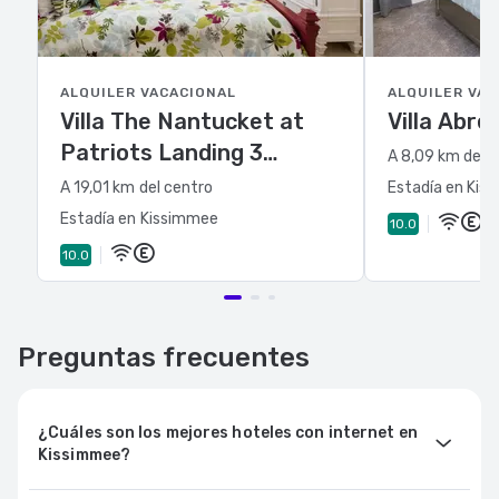
ALQUILER VACACIONAL
ALQUILER VAC
Villa The Nantucket at
Villa Abre
Patriots Landing 3
A 8,09 km del 
Bedroom Reunion
A 19,01 km del centro
Estadía en Kis
Estadía en Kissimmee
10.0
10.0
Preguntas frecuentes
¿Cuáles son los mejores hoteles con internet en
Kissimmee?