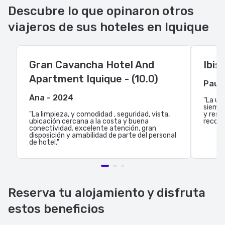
Descubre lo que opinaron otros
viajeros de sus hoteles en Iquique
Gran Cavancha Hotel And
Ibis
Apartment Iquique - (10.0)
Paula
Ana - 2024
"La ub
siempr
"La limpieza, y comodidad , seguridad, vista,
y reso
ubicación cercana a la costa y buena
recom
conectividad. excelente atención, gran
disposición y amabilidad de parte del personal
de hotel."
Reserva tu alojamiento y disfruta
estos beneficios