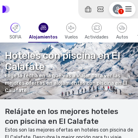
1
SOFIA
Alojamientos
Vuelos
Actividades
Autos
Hoteles con piscina en El
Calafate
Elige la fecha en la que vas a viajar para ver las
mejores ofertas en alojamientos con piscina en El
Calafate
Relájate en los mejores hoteles
con piscina en El Calafate
Estos son las mejores ofertas en hoteles con piscina de
El Calafate. Descubre la mejor opción para tu viaje.