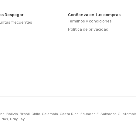
s Despegar
Confianza en tus compras
Términos y condiciones
untas frecuentes
Política de privacidad
ina
,
Bolivia
,
Brasil
,
Chile
,
Colombia
,
Costa Rica
,
Ecuador
,
El Salvador
,
Guatemal
nidos
,
Uruguay