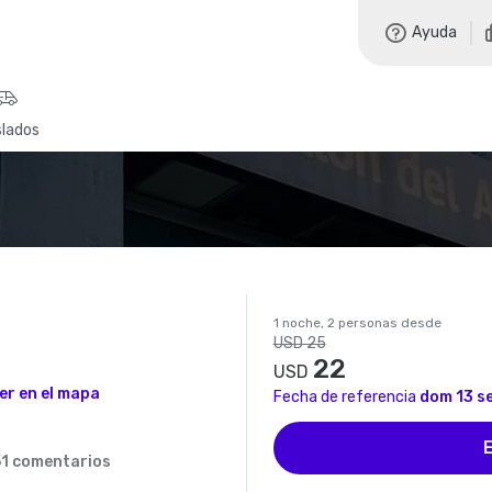
Ayuda
slados
1 noche, 2 personas desde
USD 25
22
USD
er en el mapa
Fecha de referencia
dom 13 s
E
51 comentarios