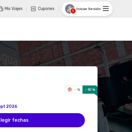
Mis Viajes
Cupones
Iniciar Sesión
1
- %
- 10 %
ept 2026
legir fechas