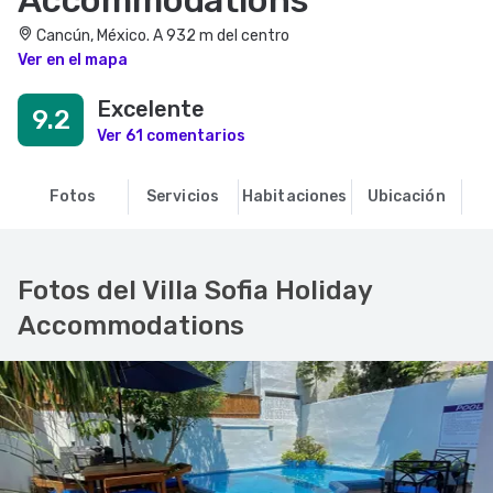
Accommodations
Cancún, México. A 932 m del centro
Ver en el mapa
Excelente
9.2
Ver 61 comentarios
Fotos
Servicios
Habitaciones
Ubicación
O
Fotos del Villa Sofia Holiday
Accommodations