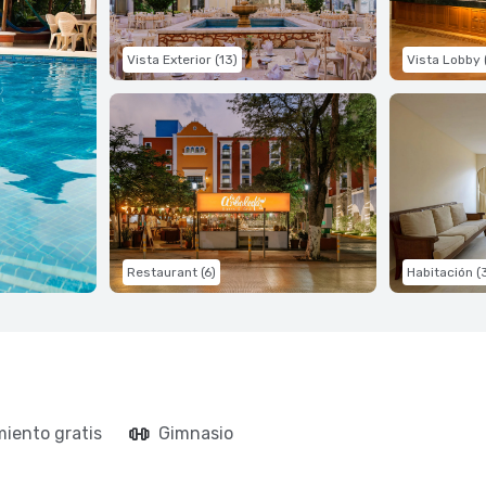
Vista Exterior (13)
Vista Lobby 
Restaurant (6)
Habitación (
iento gratis
Gimnasio