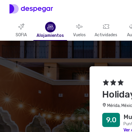
SOFIA
Vuelos
Actividades
Au
Alojamientos
Holida
Mérida, Méxic
Mu
9.0
Punt
Ver