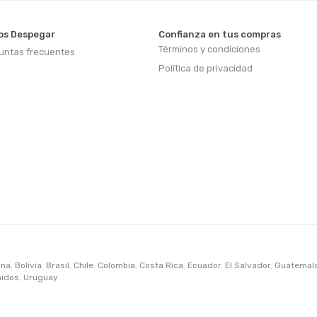
s Despegar
Confianza en tus compras
Términos y condiciones
untas frecuentes
Política de privacidad
ina
,
Bolivia
,
Brasil
,
Chile
,
Colombia
,
Costa Rica
,
Ecuador
,
El Salvador
,
Guatemal
nidos
,
Uruguay