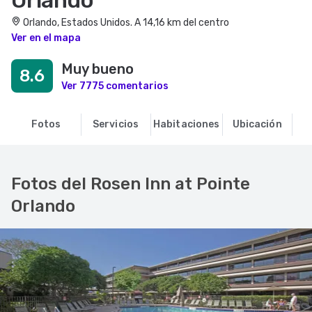
Orlando
Orlando, Estados Unidos. A 14,16 km del centro
Ver en el mapa
Muy bueno
8.6
Ver 7775 comentarios
Fotos
Servicios
Habitaciones
Ubicación
O
Fotos del Rosen Inn at Pointe
Orlando