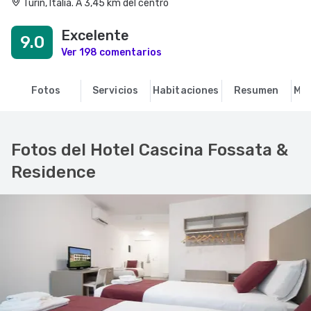
Turín, Italia. A 3,45 km del centro
Excelente
9.0
Ver 198 comentarios
Fotos
Servicios
Habitaciones
Resumen
Más
Fotos del Hotel Cascina Fossata &
Residence