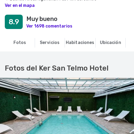
Ver en el mapa
Muy bueno
8.9
Ver 1698 comentarios
Fotos
Servicios
Habitaciones
Ubicación
O
Fotos del Ker San Telmo Hotel