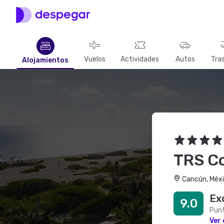
Vuelos
Actividades
Autos
Tra
Alojamientos
TRS Cor
Cancún, Méxi
Ex
9.0
Punt
Ver