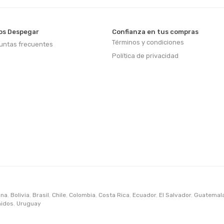
s Despegar
Confianza en tus compras
Términos y condiciones
untas frecuentes
Política de privacidad
ina
,
Bolivia
,
Brasil
,
Chile
,
Colombia
,
Costa Rica
,
Ecuador
,
El Salvador
,
Guatemal
nidos
,
Uruguay