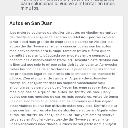
para solucionarlo. Vuelve a intentar en unos
minutos.
Autos en San Juan
¡Las mejores opciones de alquiler de autos en Alquiler-de-autos-
de-thrifty-en-san+juan te esperan en Site! Aquí podrás explorar
la variedad más grande de empresas de carros en Alquiler-de-
autos-de-thrifty-en-san+juan y conocer cuales son los autos
más convenientes para tu viaje. También utiliza el filtro que te
permitirá separar tu búsqueda por modelos entre compactos,
económicos o monovolumen (familiar). Descubre este destino con
la libertad que solo te ofrece estar detrás del volante. Aprovecha
todas las opciones de actividades que puedes hacer, al recorrer
los principales lugares de interés sin la limitación del transporte
público. ¡Con el alquiler de carros en Alquiler-de-autos-de-
thrifty-en-san+juan tendrás las mejores vacaciones! Aquí
encontrarás los servicios que ofrecen las empresas rentadoras
más elegidas en Alquiler-de-autos-de-thrifty-en-san+juan y
cuales son sus modelos de carros más populares. Antes de tomar
una decisión también puedes leer las opiniones que han dejado
otros viajeros que ya han utilizado estos servicios. Disfruta de tu
viaje con las mejores ofertas de alquiler de autos en Alquiler-de-
autos-de-thrifty-en-san+juan de Site. Haz ya mismo tu reserva
de carros en Alquiler-de-autos-de-thrifty-en-san+juan y ten
unas vacaciones inolvidables. ¡Felices de ser parte de tus viajes!